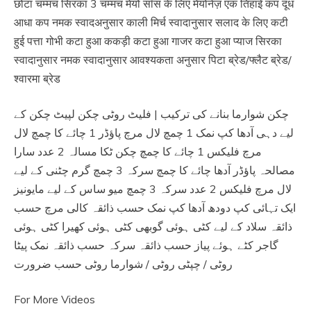
छोटा चम्मच सिरका 3 चम्मच मेयो सॉस के लिए मेयोनेज़ एक तिहाई कप दूध
आधा कप नमक स्वादअनुसार काली मिर्च स्वादानुसार सलाद के लिए कटी
हुई पत्ता गोभी कटा हुआ ककड़ी कटा हुआ गाजर कटा हुआ प्याज सिरका
स्वादानुसार नमक स्वादानुसार आवश्यकता अनुसार पिटा ब्रेड/फ्लैट ब्रेड/
श्वारमा ब्रेड
چکن شوارما بنانے کی ترکیب | فلیٹ روٹی چکن لپیٹ چکن کے
لیے دہی آدھا کپ نمک 1 چمچ لال مرچ پاؤڈر 1 چائے کا چمچ لال
مرچ فلیکس 1 چائے کا چمچ چکن ٹکا مسالہ 2 عدد سارا
مصالحہ پاؤڈر آدھا چائے کا چمچ سرکہ 3 چمچ گرم چٹنی کے لیے
لال مرچ فلیکس 2 عدد سرکہ 3 چمچ میو ساس کے لیے مایونیز
ایک تہائی کپ دودھ آدھا کپ نمک حسب ذائقہ کالی مرچ حسب
ذائقہ سلاد کے لیے کٹی ہوئی گوبھی کٹی ہوئی کھیرا کٹی ہوئی
گاجر کٹے ہوئے پیاز حسب ذائقہ سرکہ حسب ذائقہ نمک پیٹا
روٹی / چپٹی روٹی / شوارما روٹی حسب ضرورت
For More Videos