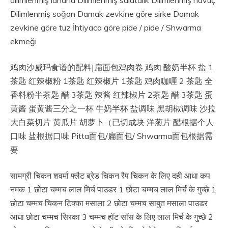
dilimlenmiş lahana Dilimlenmiş salatalık Dilimlenmiş havuç
Dilimlenmiş soğan Damak zevkine göre sirke Damak
zevkine göre tuz İhtiyaca göre pide / pide / Shwarma
ekmeği
鸡肉沙威玛食谱的配料|扁面包鸡肉卷 鸡肉 酸奶半杯 盐 1
茶匙 红辣椒粉 1茶匙 红辣椒片 1茶匙 鸡肉咖喱 2 茶匙 全
香料粉半茶匙 醋 3茶匙 辣酱 红辣椒片 2茶匙 醋 3茶匙 蛋
黄酱 蛋黄酱三分之一杯 牛奶半杯 盐调味 黑胡椒调味 沙拉
大白菜切片 黄瓜片 胡萝卜（已切成块 洋葱片 醋根据个人
口味 盐根据口味 Pitta面包/扁面包/ Shwarma面包根据需
要
सामग्री चिकन शवर्मा फ्लैट ब्रेड चिकन रैप चिकन के लिए दही आधा कप
नमक 1 छोटा चम्मच लाल मिर्च पाउडर 1 छोटा चम्मच लाल मिर्च के गुच्छे 1
छोटा चम्मच चिकन टिक्का मसाला 2 छोटा चम्मच साबुत मसाला पाउडर
आधा छोटा चम्मच सिरका 3 चम्मच हॉट सॉस के लिए लाल मिर्च के गुच्छे 2